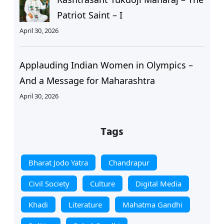
Patriot Saint – I
April 30, 2026
Applauding Indian Women in Olympics –
And a Message for Maharashtra
April 30, 2026
Tags
Bharat Jodo Yatra
Chandrapur
Civil Society
Culture
Digital Media
Khadi
Literature
Mahatma Gandhi