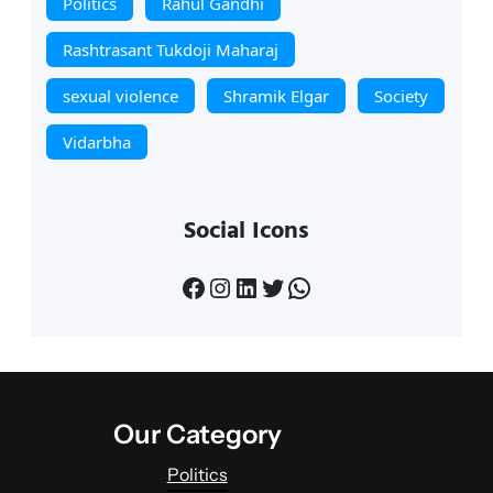
Politics
Rahul Gandhi
Rashtrasant Tukdoji Maharaj
sexual violence
Shramik Elgar
Society
Vidarbha
Social Icons
Facebook
Instagram
LinkedIn
Twitter
WhatsApp
Our Category
Politics