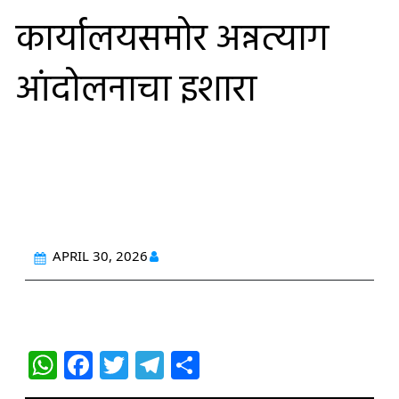
कार्यालयसमोर अन्नत्याग
आंदोलनाचा इशारा
APRIL 30, 2026
W
F
T
T
S
h
a
w
el
h