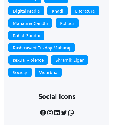
Digital Media
Khadi
Literature
Mahatma Gandhi
Politics
Rahul Gandhi
Rashtrasant Tukdoji Maharaj
sexual violence
Shramik Elgar
Society
Vidarbha
Social Icons
Facebook
Instagram
LinkedIn
Twitter
WhatsApp