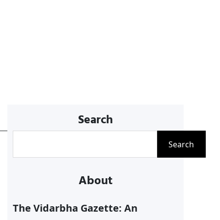
Search
S
Search
e
a
About
r
c
The Vidarbha Gazette: An