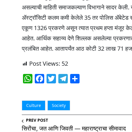
असल्याची माहिती समाजकल्याण विभागाने सादर केली. य
ॲस्ट्रॉसिटी कलम कमी केलेले 35 तर पोलिस ॲबेटेड सम
एकूण 1326 प्रकरणे असून त्यात प्रथम हप्ता मंजूर के
आहेत. आर्थिक सहाय्य देणे शिल्लक असलेल्या प्रकरणात 
प्रलंबित आहेत. आतापर्यंत आठ कोटी 32 लाख 71 हजा
Post Views:
52
W
F
T
T
S
h
a
w
el
h
at
c
itt
e
ar
s
e
er
g
e
Culture
Society
A
b
ra
PREV POST
p
o
m
सिरोंचा, जत आणि जिवती — महाराष्ट्राचा सीमावाद