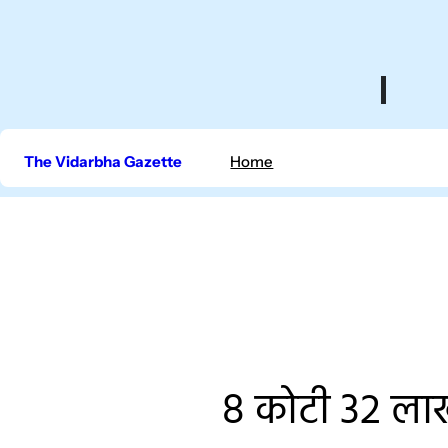
Skip
to
content
The Vidarbha Gazette
Home
8 कोटी 32 लाख