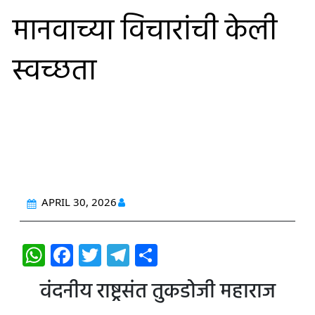
मानवाच्या विचारांची केली
स्वच्छता
APRIL 30, 2026
W
F
T
T
S
h
a
w
el
h
वंदनीय राष्ट्रसंत तुकडोजी महाराज
at
c
itt
e
ar