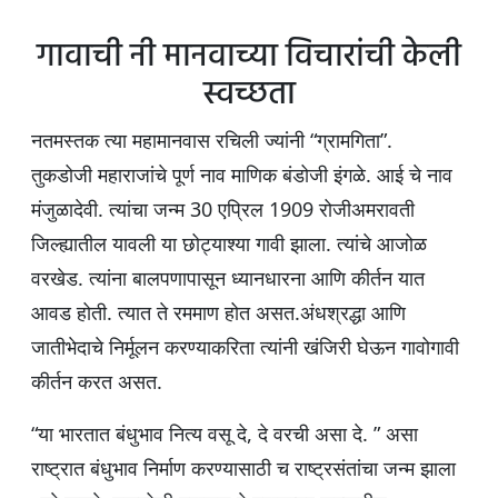
s
e
er
g
e
A
b
ra
गावाची नी मानवाच्या विचारांची केली
p
o
m
स्वच्छता
p
o
नतमस्तक त्या महामानवास रचिली ज्यांनी “ग्रामगिता”.
k
तुकडोजी महाराजांचे पूर्ण नाव माणिक बंडोजी इंगळे. आई चे नाव
मंजुळादेवी. त्यांचा जन्म 30 एप्रिल 1909 रोजीअमरावती
जिल्ह्यातील यावली या छोट्याश्या गावी झाला. त्यांचे आजोळ
वरखेड. त्यांना बालपणापासून ध्यानधारना आणि कीर्तन यात
आवड होती. त्यात ते रममाण होत असत.अंधश्रद्धा आणि
जातीभेदाचे निर्मूलन करण्याकरिता त्यांनी खंजिरी घेऊन गावोगावी
कीर्तन करत असत.
“या भारतात बंधुभाव नित्य वसू दे, दे वरची असा दे. ” असा
राष्ट्रात बंधुभाव निर्माण करण्यासाठी च राष्ट्रसंतांचा जन्म झाला