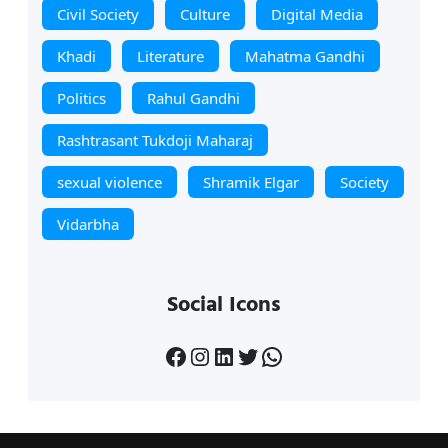
Civil Society
Culture
Digital Media
Khadi
Literature
Mahatma Gandhi
Politics
Rahul Gandhi
Rashtrasant Tukdoji Maharaj
sexual violence
Shramik Elgar
Society
Vidarbha
Social Icons
Facebook
Instagram
LinkedIn
Twitter
WhatsApp