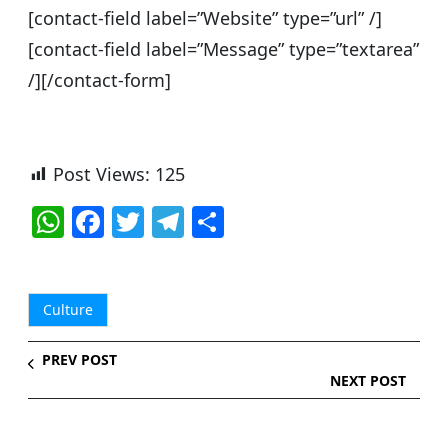
[contact-field label=”Website” type=”url” /]
[contact-field label=”Message” type=”textarea”
/][/contact-form]
Post Views:
125
W
F
T
T
S
h
a
w
el
h
at
c
itt
e
ar
s
e
er
g
e
Culture
A
b
ra
PREV POST
p
o
m
NEXT POST
p
o
k