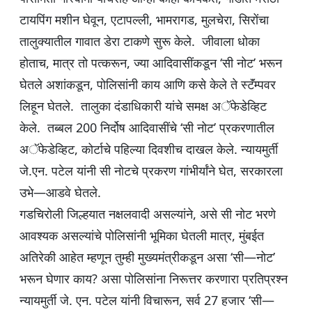
टायपिंग मशीन घेवून, एटापल्ली, भामरागड, मुलचेरा, सिरोंचा
तालुक्यातील गावात डेरा टाकणे सुरू केले. जीवाला धोका
होताच, मात्र तो पत्करून, ज्या आदिवासींकडून ‘सी नोट’ भरून
घेतले अशांकडून, पोलिसांनी काय आणि कसे केले ते स्टॅंम्पवर
लिहून घेतले. तालुका दंडाधिकारी यांचे समक्ष अॅफेडेव्हिट
केले. तब्बल 200 निर्दोष आदिवासींचे ‘सी नोट’ प्रकरणातील
अॅफेडेव्हिट, कोर्टाचे पहिल्या दिवशीच दाखल केले. न्यायमुर्ती
जे.एन. पटेल यांनी सी नोटचे प्रकरण गांभीर्यांने घेत, सरकारला
उभे—आडवे घेतले.
गडचिरोली जिल्हयात नक्षलवादी असल्यांने, असे सी नोट भरणे
आवश्यक असल्यांचे पोलिसांनी भूमिका घेतली मात्र, मुंबईत
अतिरेकी आहेत म्हणून तुम्ही मुख्यमंत्रीकडून असा ‘सी—नोट’
भरून घेणार काय? असा पोलिसांना निरूत्तर करणारा प्रतिप्रश्न
न्यायमुर्ती जे. एन. पटेल यांनी विचारून, सर्व 27 हजार ‘सी—