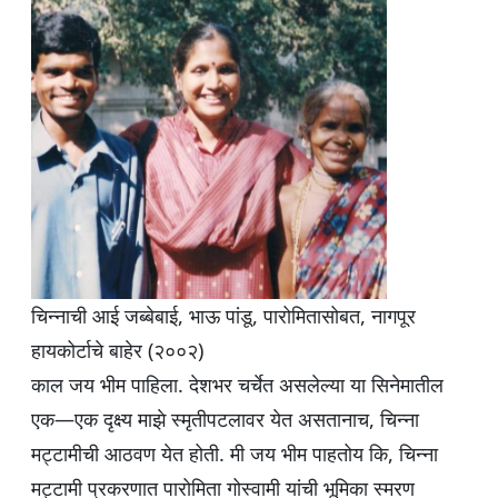
s
e
er
g
e
A
b
ra
p
o
m
p
o
k
चिन्नाची आई जब्बेबाई, भाऊ पांडू, पारोमितासोबत, नागपूर
हायकोर्टाचे बाहेर (२००२)
काल जय भीम पाहिला. देशभर चर्चेत असलेल्या या सिनेमातील
एक—एक दृक्ष्य माझे स्मृतीपटलावर येत असतानाच, चिन्ना
मट्टामीची आठवण येत होती. मी जय भीम पाहतोय कि, चिन्ना
मट्टामी प्रकरणात पारोमिता गोस्वामी यांची भूमिका स्मरण