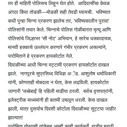
तर ही माहिती पोलिसच लिहून घेत होते. आदिवासींचा केवळ
अंगठा किंवा तोडकी—मोडकी सही तेवढी घ्यायची. भविष्यात
कधी पुन्हा चिन्ना प्रकरण झालेच तर, ‘भविष्यकालीन पुरावा’
पोलिसांनी तयार केले. चिन्नाचे पोलिस गोळीबारात मृत्यू आणि
पोलिसांचे जिल्हाभर ‘सी नोट’ अभियान, हे सारेच धक्कादायक,
मानवी हक्काचे उल्लंघन करणारे गंभीर प्रकरण असल्यांने,
पारोमिताने हे प्रकरण हायकोर्टात नेले.
दिवाळीच्या आधी चिन्ना मट्टामी प्रकरण हायकोर्टात दाखल
झाले. नागपूरचे सुप्रसिध्द विधिज्ञ अॅड. आशुतोष धर्माधिकारी
यांनी, कोणताही मोबदला न घेता, केस लढविली. हायकोर्टात
जाणारी ‘जब्बेबाई’ हि पहिली माडीया ठरली. सर्वच वृत्तपत्रांनी,
इलेक्ट्रीक माध्यमांनी ही बातमी उचलून धरली. केस दाखल
झाली, मात्र दुसर्याच दिवशी कोर्टाला दिवाळीच्या सुट्टया जाहीर
झाल्यात!
पारोमिता गोस्वामी यांचेसह आम्ही काही कार्यकर्ते, गाडीत मराठी