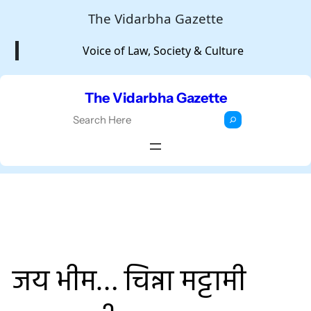
Skip
The Vidarbha Gazette
to
Voice of Law, Society & Culture
content
The Vidarbha Gazette
S
e
a
r
c
h
जय भीम… चिन्ना मट्टामी