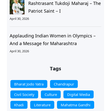
Rashtrasant Tukdoji Maharaj – The
Patriot Saint – I
April 30, 2026
Applauding Indian Women in Olympics –
And a Message for Maharashtra
April 30, 2026
Tags
Bharat Jodo Yatra
Chandrapur
Civil Society
Culture
Digital Media
Khadi
Literature
Mahatma Gandhi