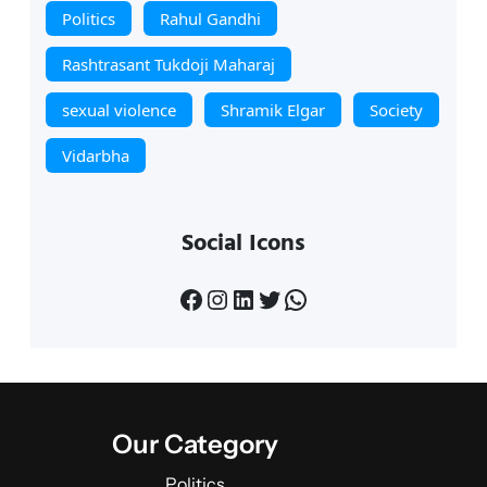
Politics
Rahul Gandhi
Rashtrasant Tukdoji Maharaj
sexual violence
Shramik Elgar
Society
Vidarbha
Social Icons
Facebook
Instagram
LinkedIn
Twitter
WhatsApp
Our Category
Politics