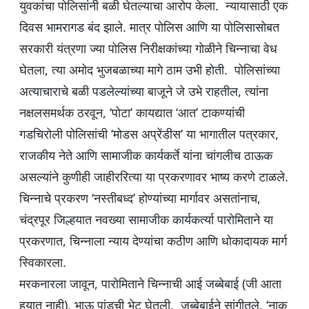
युवकांचा पोलिसांनी बळी घेतल्याचा आरोप केला. न्यायासाठी एक
दिवस भामरागड बंद झाले. मात्र पोलिस आणि या पोलिसासोबत
सरकारी यंत्रणा ज्या पोलिस निरीक्षकांच्या गोळीने चिन्नाचा वेध
घेतला, त्या अमोद भुजबळाच्या मागे ठाम उभी होती. पोलिसांच्या
अत्याचाराचे बळी पडलेल्यांच्या बाजूने जे उभे राहतील, त्यांना
नक्षलसमर्थक ठरवून, ‘पोटा’ कायद्यात ‘आत’ टाकण्यांची
गडचिरोली पोलिसांची ‘मोडस अप्रेंडीस’ या भागातील पत्रकार,
राजकीय नेते आणि सामाजीक कार्यकर्ते यांना चांगलीच ठाऊक
असल्यांने कुणीही जाहीररित्या या प्रकरणावर भाष्य करणे टाळले.
चिन्नाचे प्रकरण ‘नस्तीबध्द’ होण्यांच्या मार्गावर असतांनाच,
चंद्रपूर जिल्हयात नवख्या सामाजीक कार्यकर्त्या पारोमिताने या
प्रकरणात, चिन्नाला न्याय देण्यांचा कठीण आणि धोकादायक मार्ग
स्विकारला.
मरकनारला जावून, पारोमिताने चिन्नाची आई जब्बेबाई (जी आता
हयात नाही), भाऊ पांडूची भेट घेतली. जब्बेबाईने सांगीतले, ‘नाकू