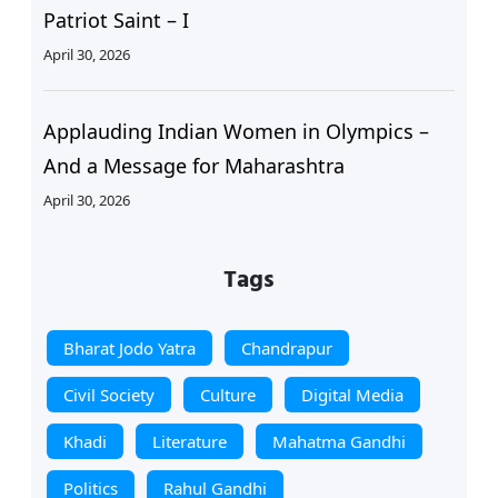
Patriot Saint – I
April 30, 2026
Applauding Indian Women in Olympics –
And a Message for Maharashtra
April 30, 2026
Tags
Bharat Jodo Yatra
Chandrapur
Civil Society
Culture
Digital Media
Khadi
Literature
Mahatma Gandhi
Politics
Rahul Gandhi