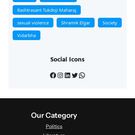
Rashtrasant Tukdoji Maharaj
sexual violence
Shramik Elgar
Society
Vidarbha
Social Icons
Facebook
Instagram
LinkedIn
Twitter
WhatsApp
Our Category
Politics