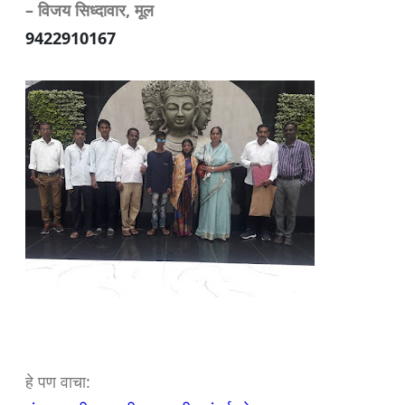
– विजय सिध्दावार, मूल
9422910167
हे पण वाचा: