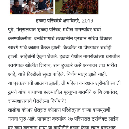
हळदा परिषदेचे क्षणचित्रे, 2019
पुढे, मंत्रालयात ‘हळदा परिषद’ मधील मागण्यांवर चर्चा
करण्यांकरीता, वनविभागाचे तत्कालीन प्रधान सचिव विकास
खारगे यांचे कक्षात बैठक झाली. बैठकीत या विषयावर चर्चाही
झाली. साहेबांनी ऐकूण घेतले. हळदा येथील नागरीकांच्या घरातील
स्वयंपाक खोलीत शिरून, रान डुक्करे कसे अन्नावर ताव मारीत
आहे, याचे व्हिडीओ सुध्दा पाहिले. निर्णय मात्र झाले नाही.
या प्रकरणाची आठवण झाली, ती महिला वनरक्षक श्रीमती स्वाती
ढुमणे यांचा वाघाच्या हल्ल्यातील मृत्यूच्या बातमीने आणि त्यानंतर,
राज्यशासनाने घेतलेल्या निर्णयाने!
ताडोबा कोअर क्षेत्रात कोलारा परिक्षेत्रात सध्या वन्यप्राणी
गणना सुरु आहे. पानवठा क्रमांक ९७ परिसरात ट्रांजेक्ट लाईन
वर काम करताना माया या वाघीनीने हल्ला केला त्यात वनरक्षक