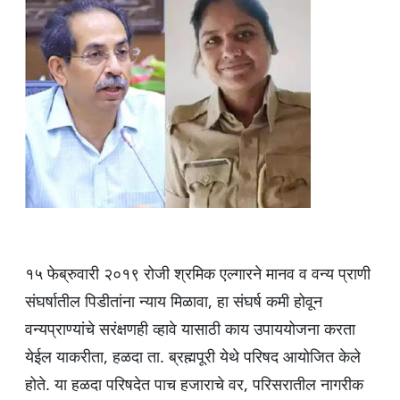
s
e
er
g
e
A
b
ra
p
o
m
p
o
k
१५ फेब्रुवारी २०१९ रोजी श्रमिक एल्गारने मानव व वन्य प्राणी
संघर्षातील पिडीतांना न्याय मिळावा, हा संघर्ष कमी होवून
वन्यप्राण्यांचे सरंक्षणही व्हावे यासाठी काय उपाययोजना करता
येईल याकरीता, हळदा ता. ब्रह्मपूरी येथे परिषद आयोजित केले
होते. या हळदा परिषदेत पाच हजाराचे वर, परिसरातील नागरीक