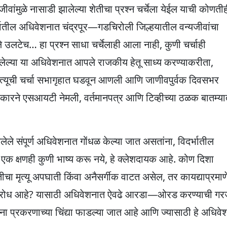
जीवांमुळे नासाडी झालेल्या शेतीचा प्रश्न चर्चेला येईल याची कोणती
र्भातील अधिवेशनात चंद्रपूर—गडचिरोली जिल्हयातील वन्यजीवांचा
ले उलटेच… हा प्रश्न साधा चर्चेलाही आला नाही, कुणी चर्चाही
ेतलेल्या या अधिवेशनात आपले राजकीय हेतू साध्य करण्याकरीता,
मृत्यूची चर्चा सभागृहात घडवून आणली आणि जाणीवपुर्वक दिवसभर
कारने एसआयटी नेमली, वर्तमानपत्र आणि टिव्हीच्या ठळक बातम्य
लेले संपूर्ण अधिवेशनात गोंधळ केल्या जात असतांना, विदर्भातील
ाठी एक क्षणही कुणी भाष्य करू नये, हे क्लेशदायक आहे. कोण दिशा
ा मृत्यू अपघाती किंवा अनैसर्गीक वाटत असेल, तर कायद्याप्रमाण
विरोध आहे? यासाठी अधिवेशनात ऐवढे आरडा—ओरड करण्याची ग
ना प्रकरणाच्या चिंद्या फाडल्या जात आहे आणि ज्यासाठी हे अधिवे