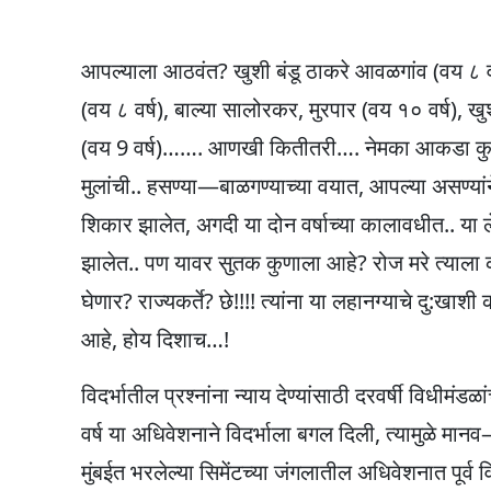
p
o
m
p
o
आपल्याला आठवंत? खुशी बंडू ठाकरे आवळगांव (वय ८ वर्ष), 
k
(वय ८ वर्ष), बाल्या सालोरकर, मुरपार (वय १० वर्ष), खुश
(वय 9 वर्ष)……. आणखी कितीतरी…. नेमका आकडा कुणा
मुलांची.. हसण्या—बाळगण्याच्या वयात, आपल्या असण्यांन
शिकार झालेत, अगदी या दोन वर्षाच्या कालावधीत.. या ल
झालेत.. पण यावर सुतक कुणाला आहे? रोज मरे त्याला 
घेणार? राज्यकर्ते? छे!!!! त्यांना या लहानग्याचे दु:
आहे, होय दिशाच…!
विदर्भातील प्रश्नांना न्याय देण्यांसाठी दरवर्षी विधीम
वर्ष या अधिवेशनाने विदर्भाला बगल दिली, त्यामुळे मानव
मुंबईत भरलेल्या सिमेंटच्या जंगलातील अधिवेशनात पूर्व 