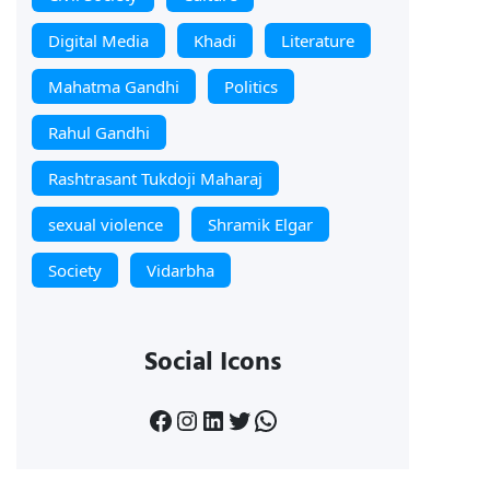
Digital Media
Khadi
Literature
Mahatma Gandhi
Politics
Rahul Gandhi
Rashtrasant Tukdoji Maharaj
sexual violence
Shramik Elgar
Society
Vidarbha
Social Icons
Facebook
Instagram
LinkedIn
Twitter
WhatsApp