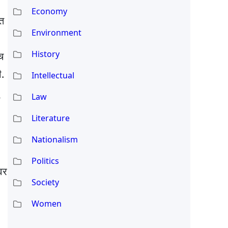
Economy
ात
Environment
History
च
ी.
Intellectual
Law
Literature
Nationalism
Politics
वर
Society
Women