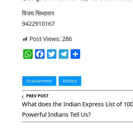
विजय सिध्दावार
9422910167
Post Views:
286
W
F
T
T
S
h
a
w
el
h
at
c
itt
e
ar
s
e
er
g
e
Environment
Politics
A
b
ra
PREV POST
p
o
m
What does the Indian Express List of 10
p
o
Powerful Indians Tell Us?
k