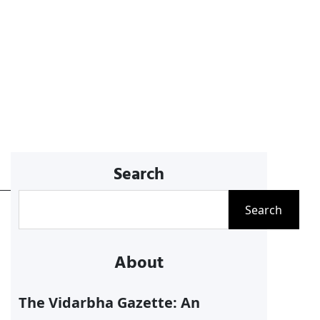
Search
S
Search
e
a
About
r
c
The Vidarbha Gazette: An