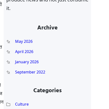
ही
it.
Archive
May 2026
ात
April 2026
January 2026
September 2022
े
Categories
रज
शन
Culture