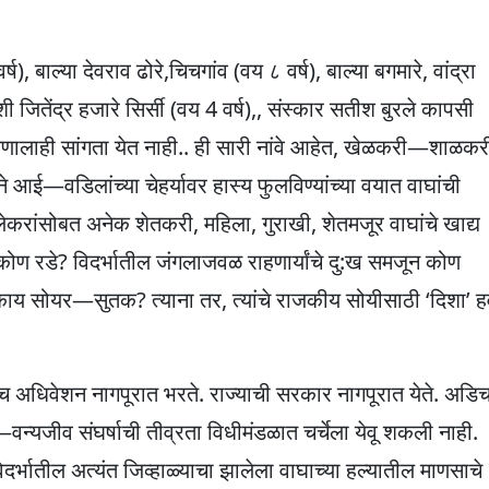
बाल्या देवराव ढोरे,चिचगांव (वय ८ वर्ष), बाल्या बगमारे, वांद्रा
ी जितेंद्र हजारे सिर्सी (वय 4 वर्ष),, संस्कार सतीश बुरले कापसी
लाही सांगता येत नाही.. ही सारी नांवे आहेत, खेळकरी—शाळकर
े आई—वडिलांच्या चेहर्यावर हास्य फुलविण्यांच्या वयात वाघांची
ेकरांसोबत अनेक शेतकरी, महिला, गुराखी, शेतमजूर वाघांचे खाद्य
कोण रडे? विदर्भातील जंगलाजवळ राहणार्यांचे दु:ख समजून कोण
खाशी काय सोयर—सुतक? त्याना तर, त्यांचे राजकीय सोयीसाठी ‘दिशा’ ह
ंडळांच अधिवेशन नागपूरात भरते. राज्याची सरकार नागपूरात येते. अडि
—वन्यजीव संघर्षाची तीव्रता विधीमंडळात चर्चेला येवू शकली नाही.
विदर्भातील अत्यंत जिव्हाळ्याचा झालेला वाघाच्या हल्यातील माणसाचे